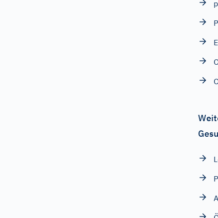
p
P
E
O
O
Weit
Gesu
L
P
A
Ö