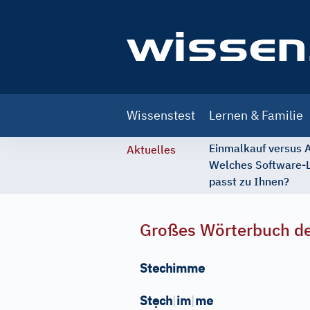
Main
Wissenstest
Lernen & Familie
navigation
Einmalkauf versus
Aktuelles
Welches Software-
passt zu Ihnen?
Großes Wörterbuch de
Stechimme
ẹ
St
ch
|
im
|
me