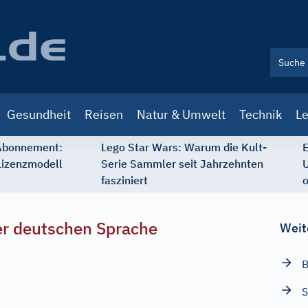
Gesundheit
Reisen
Natur & Umwelt
Technik
Le
 Abonnement:
Lego Star Wars: Warum die Kult-
E
Lizenzmodell
Serie Sammler seit Jahrzehnten
U
fasziniert
o
r deutschen Sprache
Weit
B