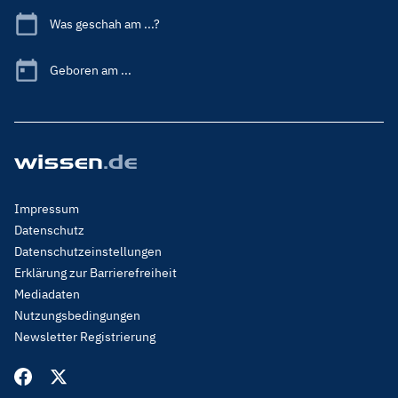
Was geschah am ...?
Geboren am ...
Footer
Impressum
Menu
Datenschutz
Legal
Datenschutzeinstellungen
Erklärung zur Barrierefreiheit
Mediadaten
Nutzungsbedingungen
Newsletter Registrierung