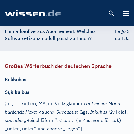
Open 
Einmalkauf versus Abonnement: Welches
Lego St
Software-Lizenzmodell passt zu Ihnen?
seit Jah
Großes Wörterbuch der deutschen Sprache
Sukkubus
ụ
S
k
|
ku
|
bus
〈
–
–
〉
m.
,
,
k
u
|
ben
; MA; im Volksglauben
mit einem Mann
buhlende Hexe;
<auch>
Succubus;
Ggs.
Inkubus
(2)
[
<
lat.
…
succuba
„Beischläferin“,
<
suc
(in Zus. vor c für
sub
)
„unten, unter“ und
cubare
„liegen“]