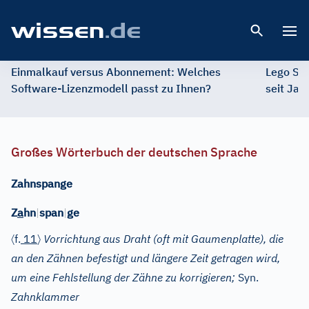
Open 
Einmalkauf versus Abonnement: Welches
Lego St
Software-Lizenzmodell passt zu Ihnen?
seit Jah
Großes Wörterbuch der deutschen Sprache
Zahnspange
Z
a
hn
|
span
|
ge
〈
〉
f.
11
Vorrichtung aus Draht (oft mit Gaumenplatte), die
an den Zähnen befestigt und längere Zeit getragen wird,
um eine Fehlstellung der Zähne zu korrigieren;
Syn.
Zahnklammer