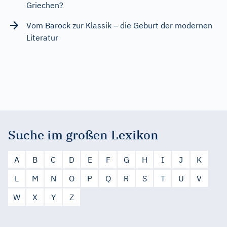
Griechen?
Vom Barock zur Klassik – die Geburt der modernen
Literatur
Suche im großen Lexikon
A
B
C
D
E
F
G
H
I
J
K
L
M
N
O
P
Q
R
S
T
U
V
W
X
Y
Z