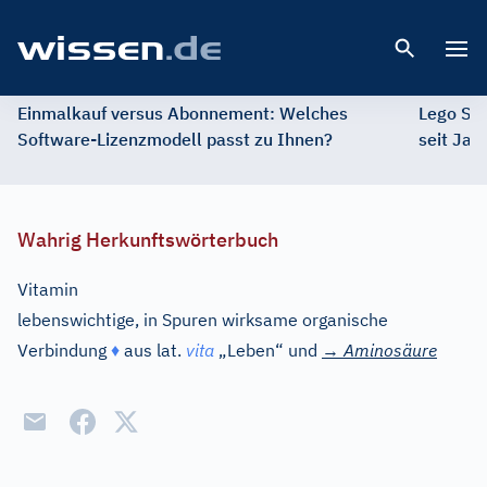
Open 
Einmalkauf versus Abonnement: Welches
Lego St
Software-Lizenzmodell passt zu Ihnen?
seit Jah
Wahrig Herkunftswörterbuch
Vitamin
lebenswichtige, in Spuren wirksame organische
Verbindung
♦
aus
lat.
vita
„Leben“ und
→
Aminosäure