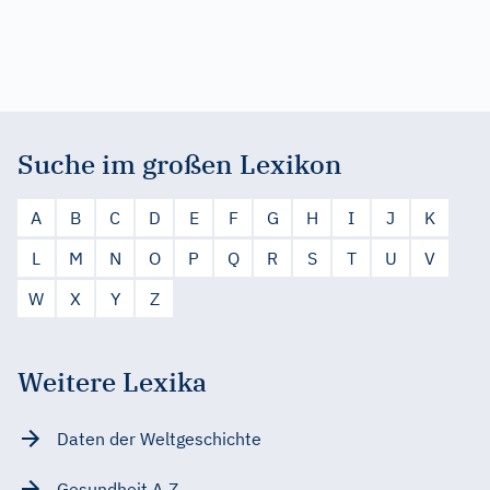
Suche im großen Lexikon
A
B
C
D
E
F
G
H
I
J
K
L
M
N
O
P
Q
R
S
T
U
V
W
X
Y
Z
Weitere Lexika
Daten der Weltgeschichte
Gesundheit A-Z