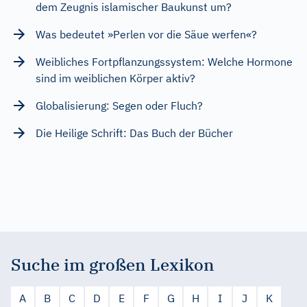
dem Zeugnis islamischer Baukunst um?
Was bedeutet »Perlen vor die Säue werfen«?
Weibliches Fortpflanzungssystem: Welche Hormone
sind im weiblichen Körper aktiv?
Globalisierung: Segen oder Fluch?
Die Heilige Schrift: Das Buch der Bücher
Suche im großen Lexikon
A
B
C
D
E
F
G
H
I
J
K