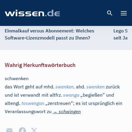
Open 
Einmalkauf versus Abonnement: Welches
Lego St
Software-Lizenzmodell passt zu Ihnen?
seit Jah
Wahrig Herkunftswörterbuch
schwenken
das Wort geht auf
mhd.
swenken,
ahd.
swenken
zurück
und ist verwandt mit
altfrz.
swanga
„begießen“ und
altengl.
toswengan
„zerstreuen“; es ist ursprünglich ein
Veranlassungswort zu
→
schwingen