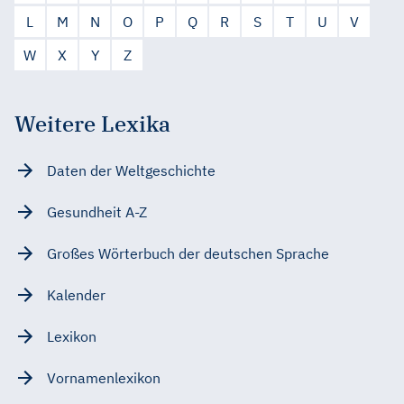
L
M
N
O
P
Q
R
S
T
U
V
W
X
Y
Z
Weitere Lexika
Daten der Weltgeschichte
Gesundheit A-Z
Großes Wörterbuch der deutschen Sprache
Kalender
Lexikon
Vornamenlexikon