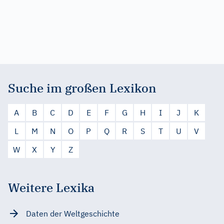
Suche im großen Lexikon
A
B
C
D
E
F
G
H
I
J
K
L
M
N
O
P
Q
R
S
T
U
V
W
X
Y
Z
Weitere Lexika
Daten der Weltgeschichte