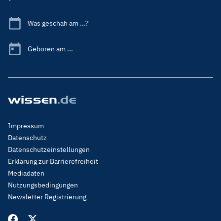
Was geschah am ...?
Geboren am ...
Footer
Impressum
Menu
Datenschutz
Legal
Datenschutzeinstellungen
Erklärung zur Barrierefreiheit
Mediadaten
Nutzungsbedingungen
Newsletter Registrierung