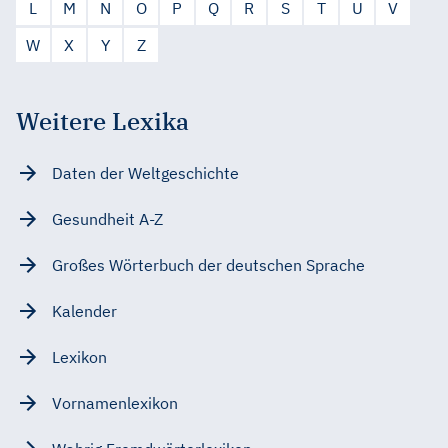
L
M
N
O
P
Q
R
S
T
U
V
W
X
Y
Z
Weitere Lexika
Daten der Weltgeschichte
Gesundheit A-Z
Großes Wörterbuch der deutschen Sprache
Kalender
Lexikon
Vornamenlexikon