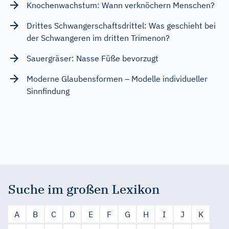
Knochenwachstum: Wann verknöchern Menschen?
Drittes Schwangerschaftsdrittel: Was geschieht bei
der Schwangeren im dritten Trimenon?
Sauergräser: Nasse Füße bevorzugt
Moderne Glaubensformen – Modelle individueller
Sinnfindung
Suche im großen Lexikon
A
B
C
D
E
F
G
H
I
J
K