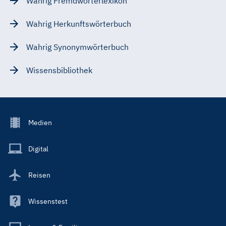
Wahrig Fremdwörterlexikon
Wahrig Herkunftswörterbuch
Wahrig Synonymwörterbuch
Wissensbibliothek
Footer
Medien
Menu
Main
Digital
Reisen
Wissenstest