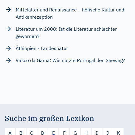
Mittelalter und Renaissance – höfische Kultur und
Antikenrezeption
Literatur um 2000: Ist die Literatur schlechter
geworden?
Äthiopien - Landesnatur
Vasco da Gama: Wie nutzte Portugal den Seeweg?
Suche im großen Lexikon
A
B
C
D
E
F
G
H
I
J
K