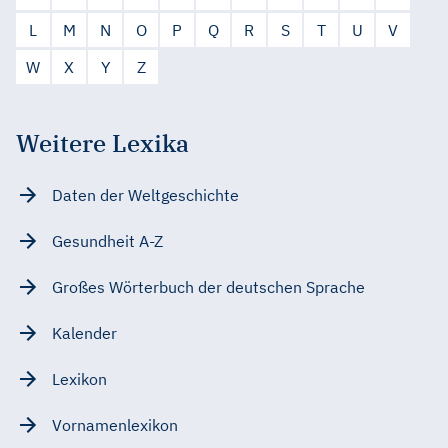
L
M
N
O
P
Q
R
S
T
U
V
W
X
Y
Z
Weitere Lexika
Daten der Weltgeschichte
Gesundheit A-Z
Großes Wörterbuch der deutschen Sprache
Kalender
Lexikon
Vornamenlexikon