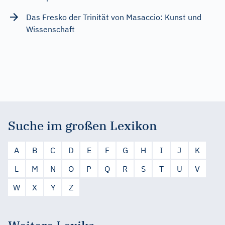
Das Fresko der Trinität von Masaccio: Kunst und
Wissenschaft
Suche im großen Lexikon
A
B
C
D
E
F
G
H
I
J
K
L
M
N
O
P
Q
R
S
T
U
V
W
X
Y
Z