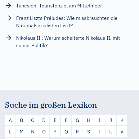
Tunesien: Touristenziel am Mittelmeer
Franz Liszts Préludes: Wie missbrauchten die
Nationalsozialisten Liszt?
Nikolaus II.: Warum scheiterte Nikolaus II. mit
seiner Politik?
Suche im großen Lexikon
A
B
C
D
E
F
G
H
I
J
K
L
M
N
O
P
Q
R
S
T
U
V