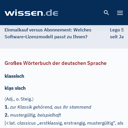
Open 
Einmalkauf versus Abonnement: Welches
Lego St
Software-Lizenzmodell passt zu Ihnen?
seit Jah
Großes Wörterbuch der deutschen Sprache
klassisch
ạ
kl
s
|
sisch
〈
〉
Adj.
, o.
Steig.
1.
zur Klassik gehörend, aus ihr stammend
2.
mustergültig, beispielhaft
[
<
lat.
classicus
„erstklassig, erstrangig, mustergültig“, als