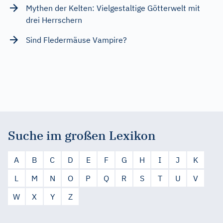
Mythen der Kelten: Vielgestaltige Götterwelt mit
drei Herrschern
Sind Fledermäuse Vampire?
Suche im großen Lexikon
A
B
C
D
E
F
G
H
I
J
K
L
M
N
O
P
Q
R
S
T
U
V
W
X
Y
Z