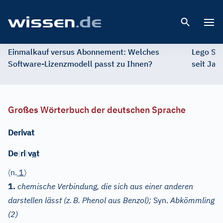
Open 
Einmalkauf versus Abonnement: Welches
Lego St
Software-Lizenzmodell passt zu Ihnen?
seit Jah
Großes Wörterbuch der deutschen Sprache
Derivat
De
|
ri
|
v
a
t
〈
〉
n.
1
1.
chemische Verbindung, die sich aus einer anderen
darstellen lässt (z.
B. Phenol aus Benzol);
Syn.
Abkömmling
(2)