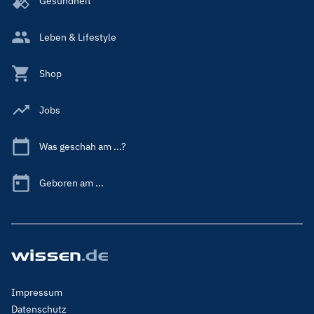
Gesundheit
Leben & Lifestyle
Shop
Jobs
Was geschah am ...?
Geboren am ...
Footer
Impressum
Menu
Datenschutz