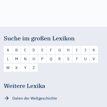
Suche im großen Lexikon
A
B
C
D
E
F
G
H
I
J
K
L
M
N
O
P
Q
R
S
T
U
V
W
X
Y
Z
Weitere Lexika
Daten der Weltgeschichte