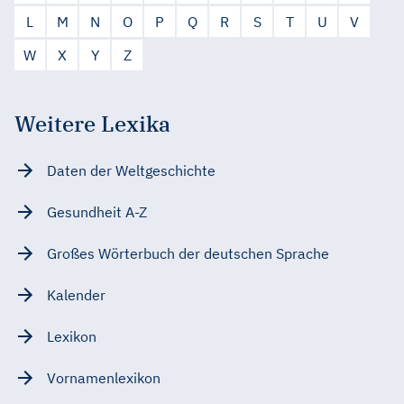
L
M
N
O
P
Q
R
S
T
U
V
W
X
Y
Z
Weitere Lexika
Daten der Weltgeschichte
Gesundheit A-Z
Großes Wörterbuch der deutschen Sprache
Kalender
Lexikon
Vornamenlexikon