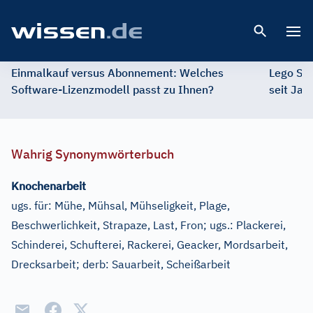
Open 
Einmalkauf versus Abonnement: Welches
Lego St
Software-Lizenzmodell passt zu Ihnen?
seit Jah
Wahrig Synonymwörterbuch
Knochenarbeit
ugs. für:
Mühe, Mühsal, Mühseligkeit, Plage,
Beschwerlichkeit, Strapaze, Last, Fron
;
ugs.:
Plackerei,
Schinderei, Schufterei, Rackerei, Geacker, Mordsarbeit,
Drecksarbeit
;
derb:
Sauarbeit, Scheißarbeit