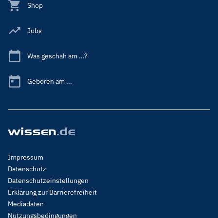
Shop
Jobs
Was geschah am ...?
Geboren am ...
Footer
Impressum
Menu
Datenschutz
Legal
Datenschutzeinstellungen
Erklärung zur Barrierefreiheit
Mediadaten
Nutzungsbedingungen