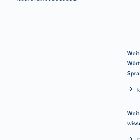
Weit
Wört
Spra
k
Weit
wiss
E