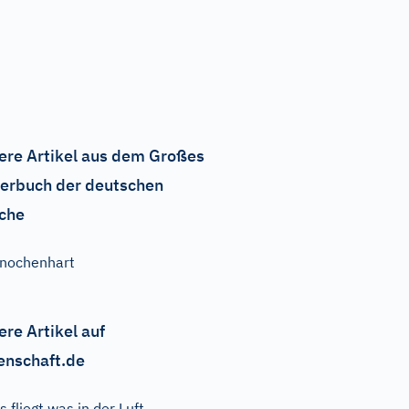
ere Artikel aus dem Großes
erbuch der deutschen
che
nochenhart
ere Artikel auf
enschaft.de
s fliegt was in der Luft