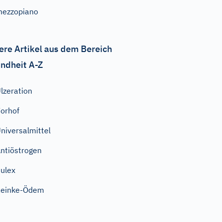
ezzopiano
ere Artikel aus dem Bereich
ndheit A-Z
lzeration
orhof
niversalmittel
ntiöstrogen
ulex
Reinke-Ödem