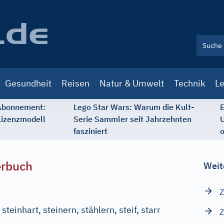
Gesundheit
Reisen
Natur & Umwelt
Technik
Le
 Abonnement:
Lego Star Wars: Warum die Kult-
E
Lizenzmodell
Serie Sammler seit Jahrzehnten
U
fasziniert
o
erbuch
Weit
Z
 steinhart, steinern, stählern, steif, starr
Z