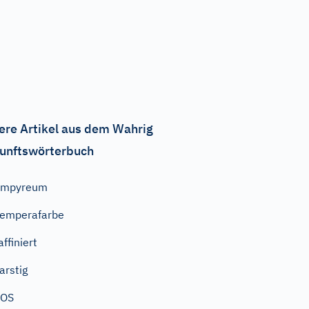
ere Artikel aus dem Wahrig
unftswörterbuch
Empyreum
emperafarbe
affiniert
arstig
SOS