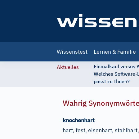
Main
Wissenstest
Lernen & Familie
navigation
Einmalkauf versus
Aktuelles
Welches Software-
passt zu Ihnen?
Wahrig Synonymwört
knochenhart
hart, fest, eisenhart, stahlhart,