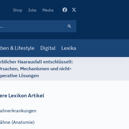
Secondary
Shop
Jobs
Media
Navigation
ben & Lifestyle
Digital
Lexika
rblicher Haarausfall entschlüsselt:
rsachen, Mechanismen und nicht-
perative Lösungen
ere Lexikon Artikel
ahnerkrankungen
ähne (Anatomie)