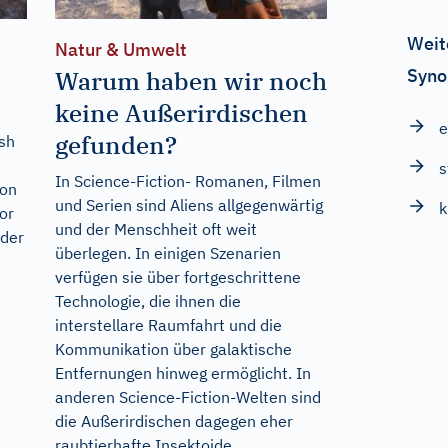
Weit
Natur & Umwelt
Syno
Warum haben wir noch
keine Außerirdischen
e
gefunden?
sh
s
In Science-Fiction- Romanen, Filmen
von
und Serien sind Aliens allgegenwärtig
k
or
und der Menschheit oft weit
 der
überlegen. In einigen Szenarien
verfügen sie über fortgeschrittene
Technologie, die ihnen die
interstellare Raumfahrt und die
Kommunikation über galaktische
Entfernungen hinweg ermöglicht. In
anderen Science-Fiction-Welten sind
die Außerirdischen dagegen eher
raubtierhafte Insektoide,...