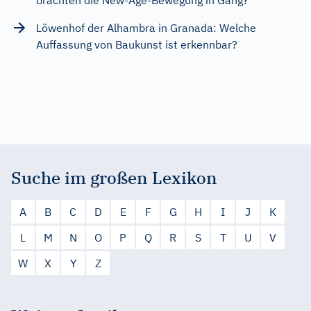
Löwenhof der Alhambra in Granada: Welche
Auffassung von Baukunst ist erkennbar?
Suche im großen Lexikon
A
B
C
D
E
F
G
H
I
J
K
L
M
N
O
P
Q
R
S
T
U
V
W
X
Y
Z