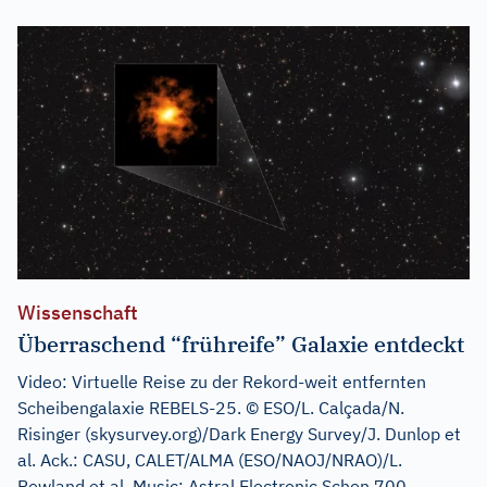
Wissenschaft
Überraschend “frühreife” Galaxie entdeckt
Video: Virtuelle Reise zu der Rekord-weit entfernten
Scheibengalaxie REBELS-25. © ESO/L. Calçada/N.
Risinger (skysurvey.org)/Dark Energy Survey/J. Dunlop et
al. Ack.: CASU, CALET/ALMA (ESO/NAOJ/NRAO)/L.
Rowland et al. Music: Astral Electronic Schon 700