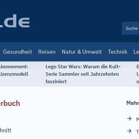
Gesundheit
Reisen
Natur & Umwelt
Technik
Le
 Abonnement:
Lego Star Wars: Warum die Kult-
E
Lizenzmodell
Serie Sammler seit Jahrzehnten
U
fasziniert
o
erbuch
Mehr
M
hnitt
T