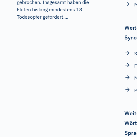
gebrochen. Insgesamt haben die
Fluten bislang mindestens 18
Todesopfer gefordert....
Weit
Syno
S
F
M
P
Weit
Wört
Spra