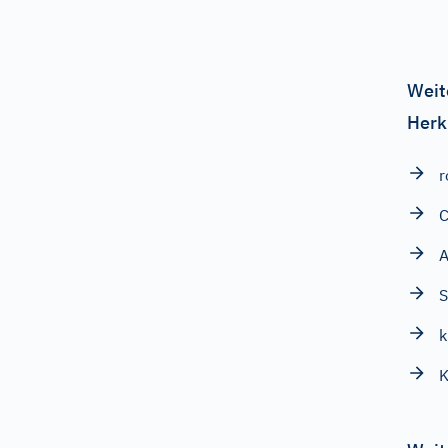
Weit
Herk
r
A
S
k
K