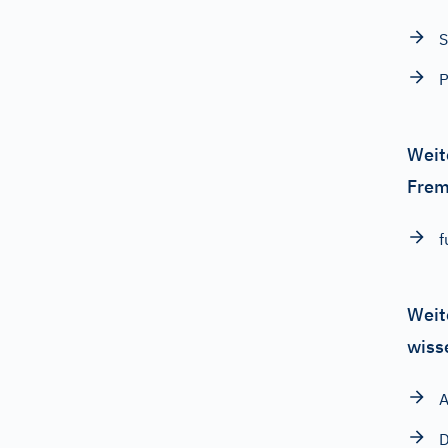
S
P
Weit
Frem
f
Weit
wiss
A
D