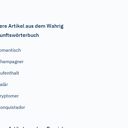
ere Artikel aus dem Wahrig
unftswörterbuch
omantisch
Champagner
ufenthalt
alär
ryptomer
onquistador