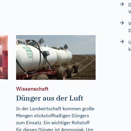
D
V
V
D
U
Wissenschaft
Dünger aus der Luft
In der Landwirtschaft kommen große
Mengen stickstoffhaltigen Düngers
zum Einsatz. Ein wichtiger Rohstoff
für diesen Dünger ist Ammoniak. Um