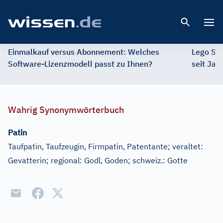
Open 
Einmalkauf versus Abonnement: Welches
Lego St
Software-Lizenzmodell passt zu Ihnen?
seit Jah
Wahrig Synonymwörterbuch
Patin
Taufpatin, Taufzeugin, Firmpatin, Patentante
;
veraltet:
Gevatterin
;
regional:
Godl, Goden
;
schweiz.:
Gotte