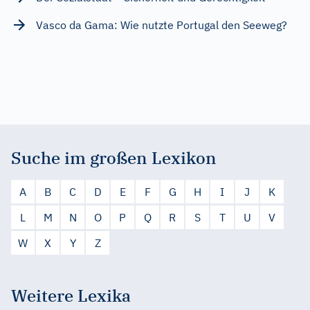
Vasco da Gama: Wie nutzte Portugal den Seeweg?
Suche im großen Lexikon
A
B
C
D
E
F
G
H
I
J
K
L
M
N
O
P
Q
R
S
T
U
V
W
X
Y
Z
Weitere Lexika