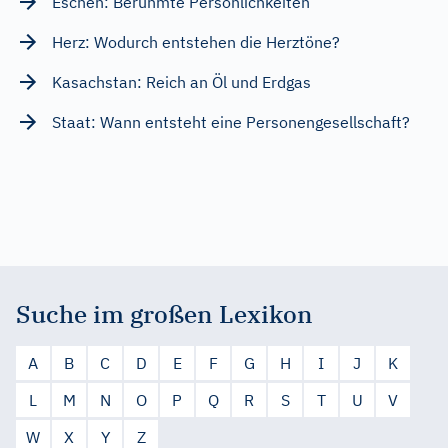
Eschen: Berühmte Persönlichkeiten
Herz: Wodurch entstehen die Herztöne?
Kasachstan: Reich an Öl und Erdgas
Staat: Wann entsteht eine Personengesellschaft?
Suche im großen Lexikon
A
B
C
D
E
F
G
H
I
J
K
L
M
N
O
P
Q
R
S
T
U
V
W
X
Y
Z