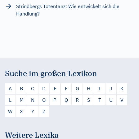
Strindbergs Totentanz: Wie entwickelt sich die
Handlung?
Suche im großen Lexikon
A
B
C
D
E
F
G
H
I
J
K
L
M
N
O
P
Q
R
S
T
U
V
W
X
Y
Z
Weitere Lexika