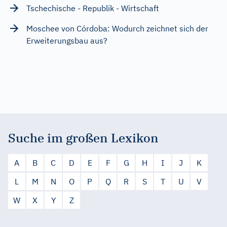
Tschechische - Republik - Wirtschaft
Moschee von Córdoba: Wodurch zeichnet sich der
Erweiterungsbau aus?
Suche im großen Lexikon
A
B
C
D
E
F
G
H
I
J
K
L
M
N
O
P
Q
R
S
T
U
V
W
X
Y
Z