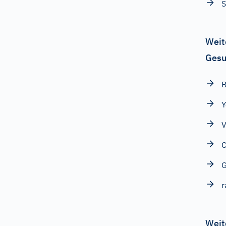
S
Weit
Gesu
B
Y
V
C
G
r
Weit