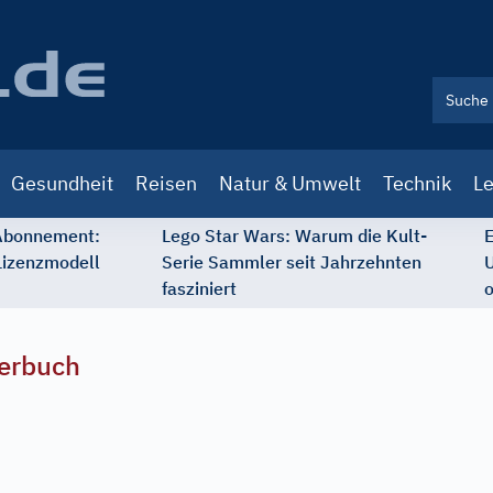
Gesundheit
Reisen
Natur & Umwelt
Technik
Le
 Abonnement:
Lego Star Wars: Warum die Kult-
E
Lizenzmodell
Serie Sammler seit Jahrzehnten
U
fasziniert
o
erbuch