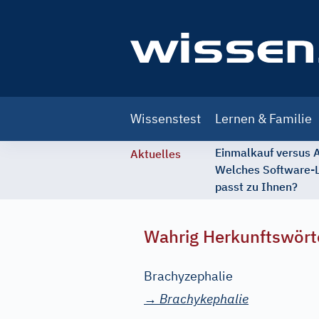
Main
Wissenstest
Lernen & Familie
navigation
Einmalkauf versus
Aktuelles
Welches Software-
passt zu Ihnen?
Wahrig Herkunftswört
Brachyzephalie
→
Brachykephalie