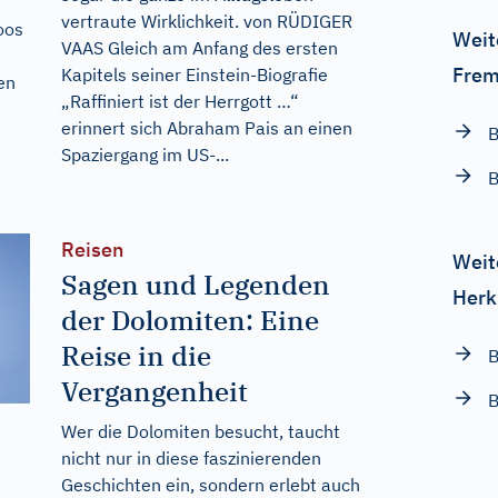
vertraute Wirklichkeit. von RÜDIGER
oos
Weit
VAAS Gleich am Anfang des ersten
Frem
Kapitels seiner Einstein-Biografie
en
„Raffiniert ist der Herrgott …“
erinnert sich Abraham Pais an einen
B
Spaziergang im US-...
B
Reisen
Weit
Sagen und Legenden
Herk
der Dolomiten: Eine
Reise in die
B
Vergangenheit
B
Wer die Dolomiten besucht, taucht
nicht nur in diese faszinierenden
Geschichten ein, sondern erlebt auch