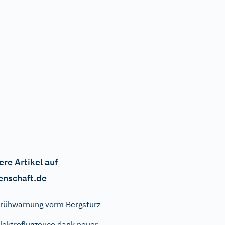
ere Artikel auf
enschaft.de
rühwarnung vorm Bergsturz
lektroflugzeuge dank neuer