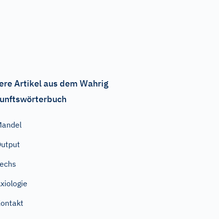
ere Artikel aus dem Wahrig
unftswörterbuch
Mandel
utput
echs
xiologie
ontakt