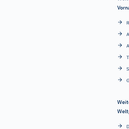
Vorn
A
A
T
S
G
Weit
Welt
D