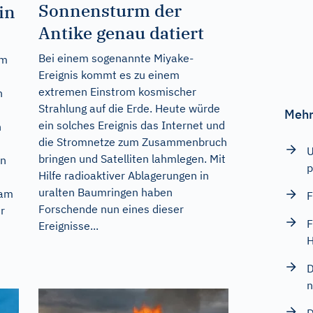
Sonnensturm der
in
Antike genau datiert
Bei einem sogenannte Miyake-
em
Ereignis kommt es zu einem
extremen Einstrom kosmischer
h
Strahlung auf die Erde. Heute würde
Mehr
ein solches Ereignis das Internet und
h
die Stromnetze zum Zusammenbruch
U
bringen und Satelliten lahmlegen. Mit
en
p
Hilfe radioaktiver Ablagerungen in
uralten Baumringen haben
 am
F
Forschende nun eines dieser
r
F
Ereignisse...
H
D
n