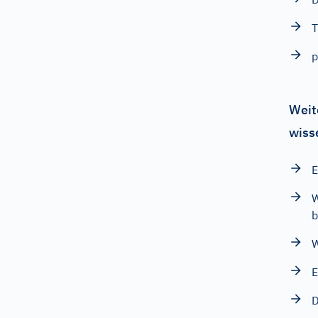
T
p
Weit
wiss
E
W
W
E
D