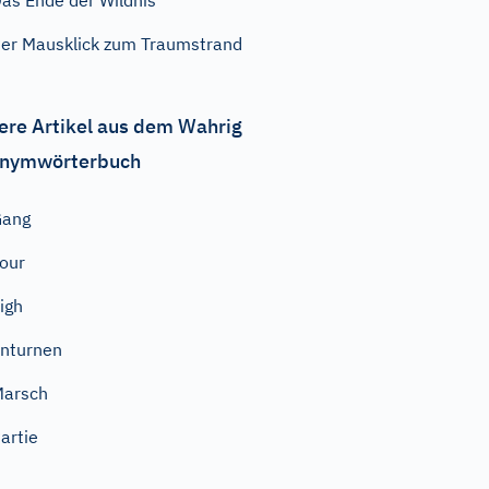
as Ende der Wildnis
er Mausklick zum Traumstrand
ere Artikel aus dem Wahrig
nymwörterbuch
Gang
our
igh
nturnen
Marsch
artie