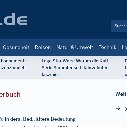
Gesundheit
Reisen
Natur & Umwelt
Technik
Le
 Abonnement:
Lego Star Wars: Warum die Kult-
E
Lizenzmodell
Serie Sammler seit Jahrzehnten
U
fasziniert
o
erbuch
Weit
3
ip
in ders. Bed., ältere Bedeutung