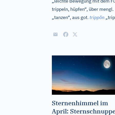
„leichte Bewegung mit dem F
trippeln, hüpfen“, über
mengl.
„tanzen“, aus
got.
trippôn
„trip
Sternenhimmel im
April: Sternschnupp