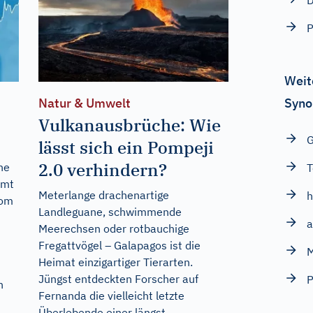
D
P
Weit
Syno
Natur & Umwelt
Vulkanausbrüche: Wie
lässt sich ein Pompeji
2.0 verhindern?
ne
T
mmt
Meterlange drachenartige
h
vom
Landleguane, schwimmende
a
Meerechsen oder rotbauchige
Fregattvögel – Galapagos ist die
Heimat einzigartiger Tierarten.
Jüngst entdeckten Forscher auf
P
n
Fernanda die vielleicht letzte
Überlebende einer längst