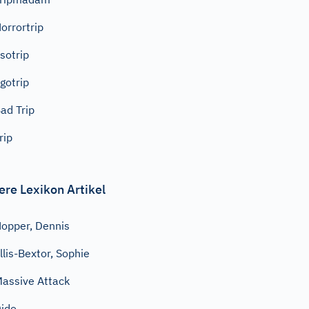
orrortrip
sotrip
gotrip
ad Trip
rip
ere Lexikon Artikel
opper, Dennis
llis-Bextor, Sophie
assive Attack
ido