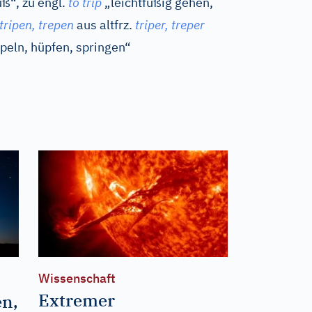
uß“, zu
engl.
to trip
„leichtfüßig gehen,
tripen, trepen
aus
altfrz.
triper, treper
peln, hüpfen, springen“
Wissenschaft
Extremer
en,