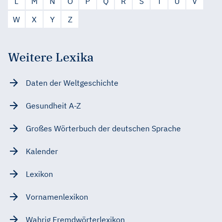
L
M
N
O
P
Q
R
S
T
U
V
W
X
Y
Z
Weitere Lexika
Daten der Weltgeschichte
Gesundheit A-Z
Großes Wörterbuch der deutschen Sprache
Kalender
Lexikon
Vornamenlexikon
Wahrig Fremdwörterlexikon