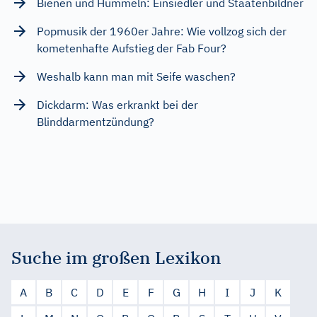
Bienen und Hummeln: Einsiedler und Staatenbildner
Popmusik der 1960er Jahre: Wie vollzog sich der
kometenhafte Aufstieg der Fab Four?
Weshalb kann man mit Seife waschen?
Dickdarm: Was erkrankt bei der
Blinddarmentzündung?
Suche im großen Lexikon
A
B
C
D
E
F
G
H
I
J
K