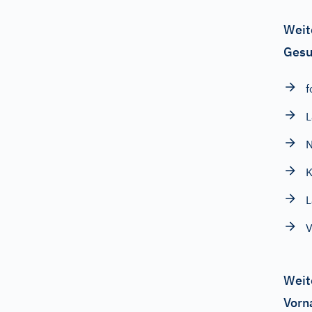
Weit
Gesu
f
L
N
K
L
V
Weit
Vorn