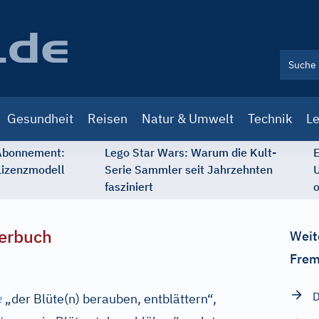
Gesundheit
Reisen
Natur & Umwelt
Technik
Le
 Abonnement:
Lego Star Wars: Warum die Kult-
E
Lizenzmodell
Serie Sammler seit Jahrzehnten
U
fasziniert
o
erbuch
Weit
Frem
D
e
„der Blüte(n) berauben, entblättern“,