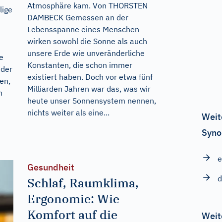
Atmosphäre kam. Von THORSTEN
lige
DAMBECK Gemessen an der
Lebensspanne eines Menschen
s
wirken sowohl die Sonne als auch
unsere Erde wie unveränderliche
e
Konstanten, die schon immer
 der
existiert haben. Doch vor etwa fünf
en,
Milliarden Jahren war das, was wir
h
heute unser Sonnensystem nennen,
nichts weiter als eine...
Weit
Syno
e
Gesundheit
d
Schlaf, Raumklima,
Ergonomie: Wie
Komfort auf die
Weit