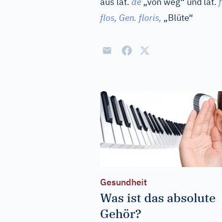
aus
lat.
de
„von weg“ und
lat.
flos,
Gen.
floris,
„Blüte“
Gesundheit
Was ist das absolute
Gehör?