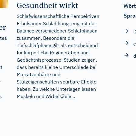
Gesundheit wirkt
Wört
Spra
Schlafwissenschaftliche Perspektiven
Erholsamer Schlaf hängt eng mit der
er
Balance verschiedener Schlafphasen
D
zusammen. Besonders die
tes
e
Tiefschlafphase gilt als entscheidend
für körperliche Regeneration und
n
d
Gedächtnisprozesse. Studien zeigen,
dass bereits kleine Unterschiede bei
rt
Matratzenhärte und
Stützeigenschaften spürbare Effekte
r
haben. Zu weiche Unterlagen lassen
Muskeln und Wirbelsäule...
s