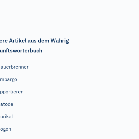
ere Artikel aus dem Wahrig
unftswörterbuch
auerbrenner
Embargo
pportieren
atode
urikel
Bogen