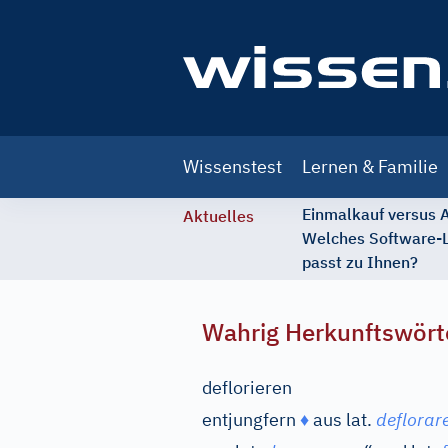
Main
Wissenstest
Lernen & Familie
navigation
Einmalkauf versus
Aktuelles
Welches Software-
passt zu Ihnen?
Wahrig Herkunftswört
deflorieren
entjungfern
♦
aus
lat.
deflorar