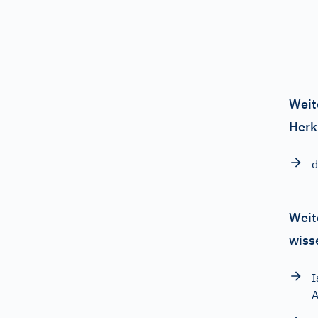
Weit
Herk
d
Weit
wiss
I
A