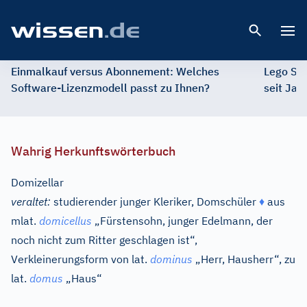
Open 
Einmalkauf versus Abonnement: Welches
Lego St
Software-Lizenzmodell passt zu Ihnen?
seit Jah
Wahrig Herkunftswörterbuch
Domizellar
veraltet:
studierender junger Kleriker, Domschüler
♦
aus
mlat.
domicellus
„Fürstensohn, junger Edelmann, der
noch nicht zum Ritter geschlagen ist“,
Verkleinerungsform von
lat.
dominus
„Herr, Hausherr“, zu
lat.
domus
„Haus“