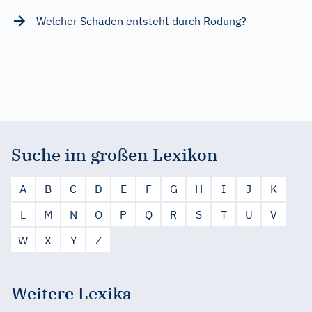
Welcher Schaden entsteht durch Rodung?
Suche im großen Lexikon
A
B
C
D
E
F
G
H
I
J
K
L
M
N
O
P
Q
R
S
T
U
V
W
X
Y
Z
Weitere Lexika