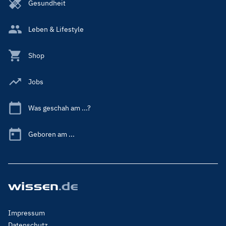
Gesundheit
Leben & Lifestyle
Shop
Jobs
Was geschah am ...?
Geboren am ...
Footer
Impressum
Menu
Datenschutz