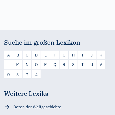
Suche im großen Lexikon
A
B
C
D
E
F
G
H
I
J
K
L
M
N
O
P
Q
R
S
T
U
V
W
X
Y
Z
Weitere Lexika
Daten der Weltgeschichte