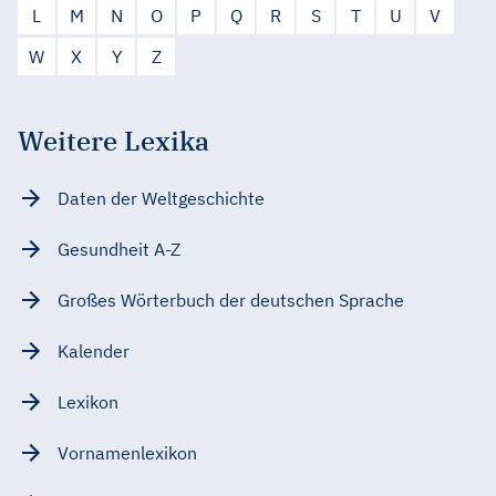
L
M
N
O
P
Q
R
S
T
U
V
W
X
Y
Z
Weitere Lexika
Daten der Weltgeschichte
Gesundheit A-Z
Großes Wörterbuch der deutschen Sprache
Kalender
Lexikon
Vornamenlexikon