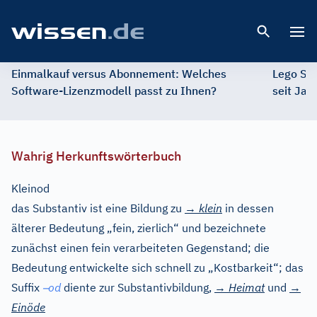
Open 
Einmalkauf versus Abonnement: Welches
Lego St
Software-Lizenzmodell passt zu Ihnen?
seit Jah
Wahrig Herkunftswörterbuch
Kleinod
das Substantiv ist eine Bildung zu
→
klein
in dessen
älterer Bedeutung „fein, zierlich“ und bezeichnete
zunächst einen fein verarbeiteten Gegenstand; die
Bedeutung entwickelte sich schnell zu „Kostbarkeit“; das
–
Suffix
od
diente zur Substantivbildung,
→
Heimat
und
→
Einöde