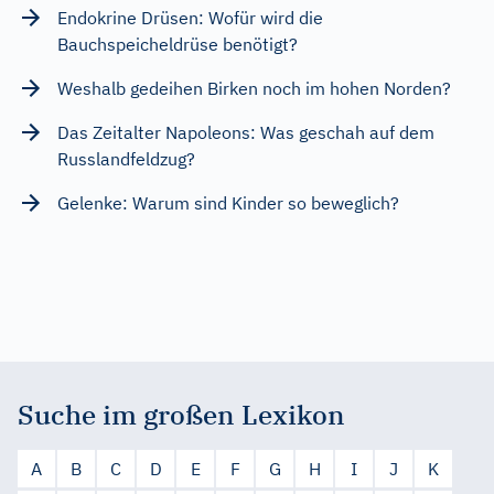
Endokrine Drüsen: Wofür wird die
Bauchspeicheldrüse benötigt?
Weshalb gedeihen Birken noch im hohen Norden?
Das Zeitalter Napoleons: Was geschah auf dem
Russlandfeldzug?
Gelenke: Warum sind Kinder so beweglich?
Suche im großen Lexikon
A
B
C
D
E
F
G
H
I
J
K