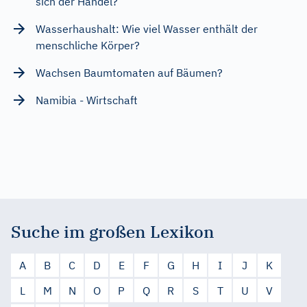
sich der Handel?
Wasserhaushalt: Wie viel Wasser enthält der
menschliche Körper?
Wachsen Baumtomaten auf Bäumen?
Namibia - Wirtschaft
Suche im großen Lexikon
A
B
C
D
E
F
G
H
I
J
K
L
M
N
O
P
Q
R
S
T
U
V