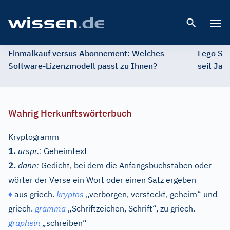
Open 
Einmalkauf versus Abonnement: Welches
Lego St
Software-Lizenzmodell passt zu Ihnen?
seit Jah
Wahrig Herkunftswörterbuch
Kryptogramm
1.
urspr.:
Geheimtext
–
2.
dann:
Gedicht, bei dem die Anfangsbuchstaben oder
wörter der Verse ein Wort oder einen Satz ergeben
♦
aus
griech.
kryptos
„verborgen, versteckt, geheim“ und
griech.
gramma
„Schriftzeichen, Schrift“, zu
griech.
graphein
„schreiben“