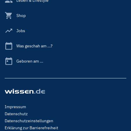
Leben & Lifestyle
Shop
Jobs
Was geschah am ...?
Geboren am ...
Footer
Impressum
Menu
Datenschutz
Legal
Datenschutzeinstellungen
Erklärung zur Barrierefreiheit