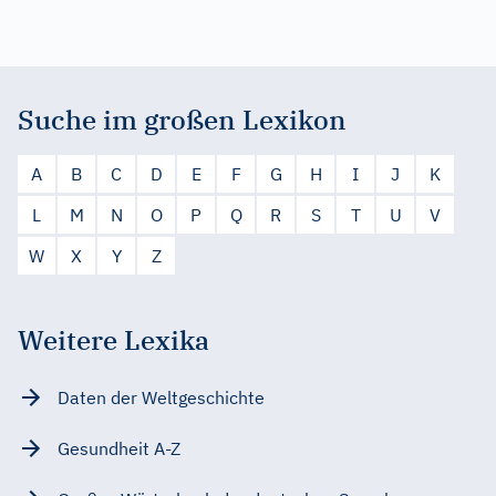
Suche im großen Lexikon
A
B
C
D
E
F
G
H
I
J
K
L
M
N
O
P
Q
R
S
T
U
V
W
X
Y
Z
Weitere Lexika
Daten der Weltgeschichte
Gesundheit A-Z