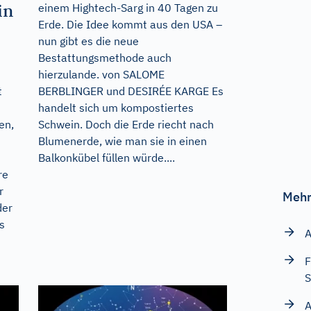
in
einem Hightech-Sarg in 40 Tagen zu
Erde. Die Idee kommt aus den USA –
nun gibt es die neue
Bestattungsmethode auch
hierzulande. von SALOME
t
BERBLINGER und DESIRÉE KARGE Es
handelt sich um kompostiertes
en,
Schwein. Doch die Erde riecht nach
Blumenerde, wie man sie in einen
Balkonkübel füllen würde....
re
r
Mehr
der
s
A
F
S
A