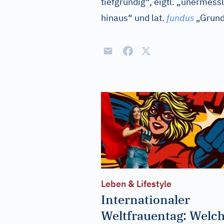
tiefgründig“, eigtl. „unermessl
hinaus“ und
lat.
fundus
„Grund
Leben & Lifestyle
Internationaler
Weltfrauentag: Welc