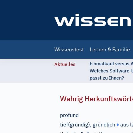
Main
Wissenstest
Lernen & Familie
navigation
Einmalkauf versus
Aktuelles
Welches Software-
passt zu Ihnen?
Wahrig Herkunftswört
profund
tief(gründig), gründlich
♦
aus
l