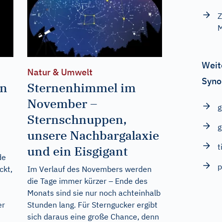
Z
M
Weit
Natur & Umwelt
Syno
en
Sternenhimmel im
November –
Sternschnuppen,
g
unsere Nachbargalaxie
t
und ein Eisgigant
de
p
ckt,
Im Verlauf des Novembers werden
die Tage immer kürzer – Ende des
Monats sind sie nur noch achteinhalb
er
Stunden lang. Für Sterngucker ergibt
sich daraus eine große Chance, denn