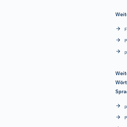
Weit
F
P
p
Weit
Wört
Spra
p
P