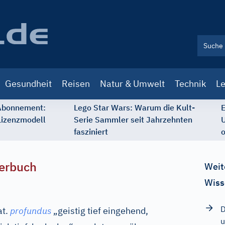
Gesundheit
Reisen
Natur & Umwelt
Technik
Le
 Abonnement:
Lego Star Wars: Warum die Kult-
E
Lizenzmodell
Serie Sammler seit Jahrzehnten
U
fasziniert
o
erbuch
Weit
Wiss
D
at.
profundus
„geistig tief eingehend,
u