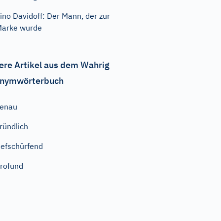
ino Davidoff: Der Mann, der zur
arke wurde
ere Artikel aus dem Wahrig
nymwörterbuch
genau
ründlich
iefschürfend
rofund