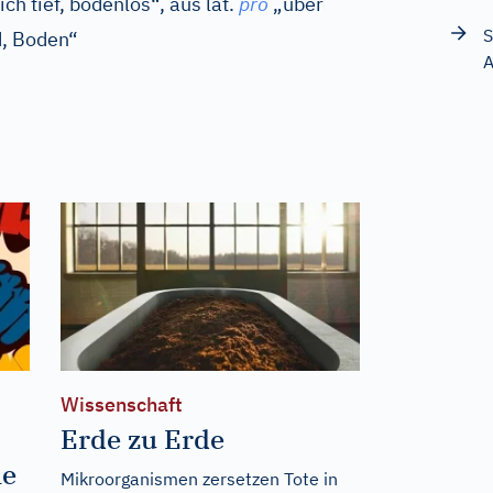
ich tief, bodenlos“, aus
lat.
pro
„über
S
, Boden“
A
Wissenschaft
Erde zu Erde
he
Mikroorganismen zersetzen Tote in