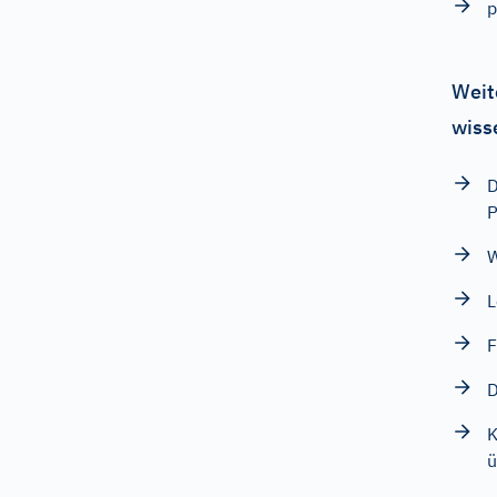
p
Weit
wiss
D
P
W
L
F
D
K
ü