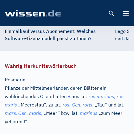
Open 
Einmalkauf versus Abonnement: Welches
Lego St
Software-Lizenzmodell passt zu Ihnen?
seit Jah
Wahrig Herkunftswörterbuch
Rosmarin
Pflanze der Mittelmeerländer, deren Blätter ein
wohlriechendes Öl enthalten
♦
aus
lat.
ros marinus, ros
maris
„Meerestau“, zu
lat.
ros,
Gen.
roris,
„Tau“ und
lat.
mare,
Gen.
maris,
„Meer“ bzw.
lat.
marinus
„zum Meer
gehörend“