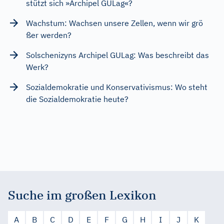
stützt sich »Archipel GULag«?
Wachstum: Wachsen unsere Zellen, wenn wir grö
ßer werden?
Solschenizyns Archipel GULag: Was beschreibt das
Werk?
Sozialdemokratie und Konservativismus: Wo steht
die Sozialdemokratie heute?
Suche im großen Lexikon
A
B
C
D
E
F
G
H
I
J
K