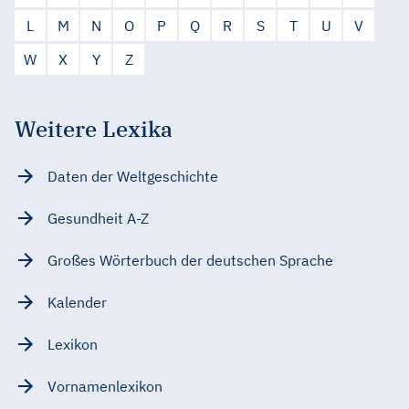
L
M
N
O
P
Q
R
S
T
U
V
W
X
Y
Z
Weitere Lexika
Daten der Weltgeschichte
Gesundheit A-Z
Großes Wörterbuch der deutschen Sprache
Kalender
Lexikon
Vornamenlexikon