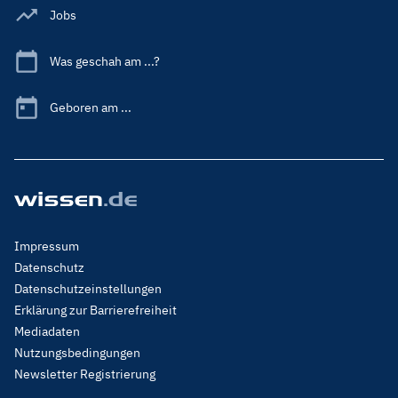
Jobs
Was geschah am ...?
Geboren am ...
Footer
Impressum
Menu
Datenschutz
Legal
Datenschutzeinstellungen
Erklärung zur Barrierefreiheit
Mediadaten
Nutzungsbedingungen
Newsletter Registrierung