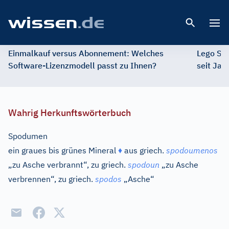
Open 
Einmalkauf versus Abonnement: Welches
Lego St
Software-Lizenzmodell passt zu Ihnen?
seit Jah
Wahrig Herkunftswörterbuch
Spodumen
ein graues bis grünes Mineral
♦
aus
griech.
spodoumenos
„zu Asche verbrannt“, zu
griech.
spodoun
„zu Asche
verbrennen“, zu
griech.
spodos
„Asche“