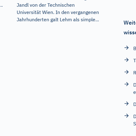
..
Jandl von der Technischen
Universität Wien. In den vergangenen
Jahrhunderten galt Lehm als simple...
Weit
wiss
B
T
R
D
e
D
D
S