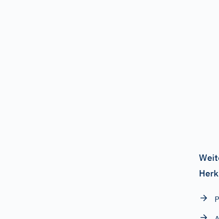
Weit
Herk
P