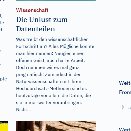
t
Wissenschaft
l,
Die Unlust zum
fe
Datenteilen
d
Was treibt den wissenschaftlichen
Fortschritt an? Alles Mögliche könnte
n,
man hier nennen: Neugier, einen
offenen Geist, auch harte Arbeit.
e
Doch nehmen wir es mal ganz
pragmatisch: Zumindest in den
epte
Naturwissenschaften mit ihren
Weit
Hochdurchsatz-Methoden sind es
Frem
heutzutage vor allem die Daten, die
sie immer weiter voranbringen.
a
Nicht...
Weit