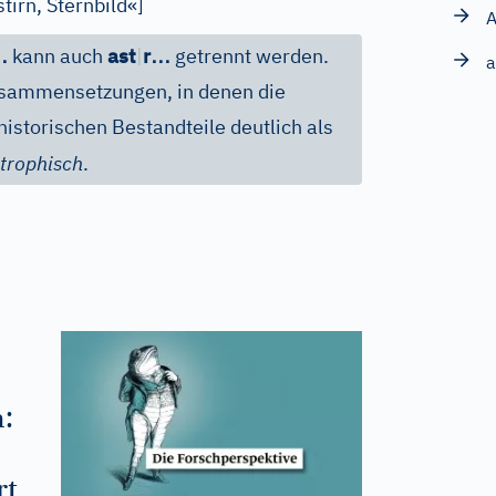
tirn, Sternbild«
]
A
…
…
kann auch
ast
|
r
getrennt werden.
a
ammensetzungen, in denen die
istorischen Bestandteile deutlich als
strophisch
.
:
rt