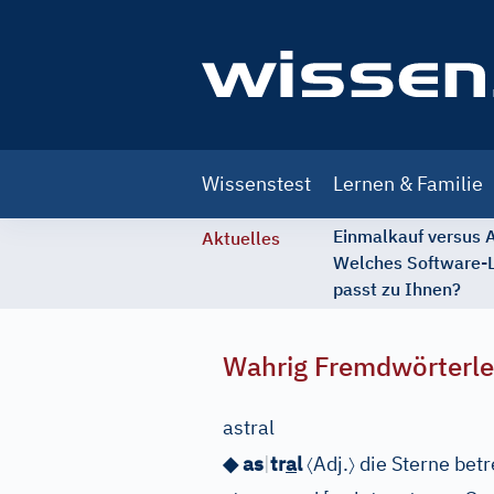
Main
Wissenstest
Lernen & Familie
navigation
Einmalkauf versus
Aktuelles
Welches Software-
passt zu Ihnen?
Wahrig Fremdwörterle
astral
〈
〉
◆ as
|
tr
a
l
Adj.
die Sterne betr