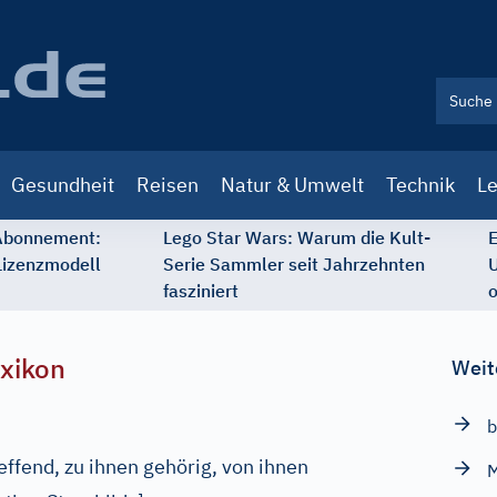
Gesundheit
Reisen
Natur & Umwelt
Technik
Le
 Abonnement:
Lego Star Wars: Warum die Kult-
E
Lizenzmodell
Serie Sammler seit Jahrzehnten
U
fasziniert
o
xikon
Weit
b
effend, zu ihnen gehörig, von ihnen
M