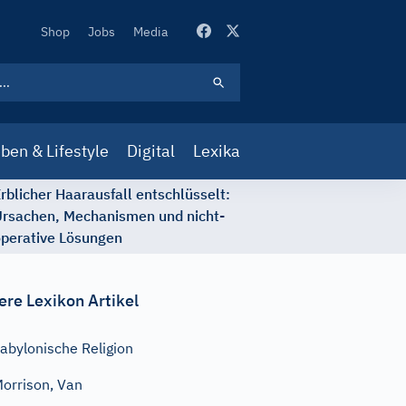
Secondary
Shop
Jobs
Media
Navigation
ben & Lifestyle
Digital
Lexika
rblicher Haarausfall entschlüsselt:
rsachen, Mechanismen und nicht-
perative Lösungen
ere Lexikon Artikel
abylonische Religion
orrison, Van