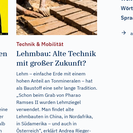
Wört
Spra
a
Technik & Mobilität
gen
Lehmbau: Alte Technik
mit großer Zukunft?
Lehm – einfache Erde mit einem
hohen Anteil an Tonmineralen – hat
als Baustoff eine sehr lange Tradition.
„Schon beim Grab von Pharao
Ramses II wurden Lehmziegel
eine
verwendet. Man findet alte
er
Lehmbauten in China, in Nordafrika,
alb
in Südamerika – und auch in
n
Österreich“, erklärt Andrea Rieger-