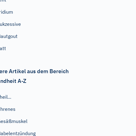
ridium
ukzessive
autgout
att
ere Artikel aus dem Bereich
ndheit A-Z
heil...
hrenes
Gesäßmuskel
abelentzündung