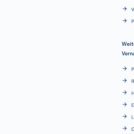
V
Weit
Vorn
P
H
E
L
O