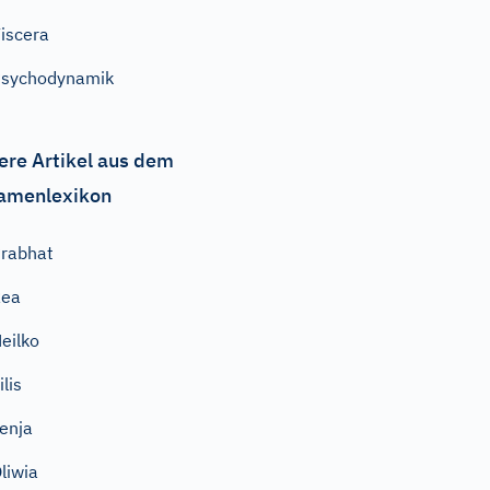
iscera
Psychodynamik
ere Artikel aus dem
amenlexikon
rabhat
Rea
eilko
ilis
enja
liwia