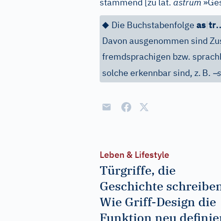
stammend
[
zu lat.
astrum
»Ges
◆
Die Buchstabenfolge
as
|
tr
Davon ausgenommen sind Zus
fremdsprachigen bzw. sprachh
–
solche erkennbar sind, z.
B.
Leben & Lifestyle
Türgriffe, die
Geschichte schreiben
Wie Griff-Design die
Funktion neu definie