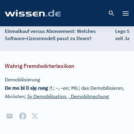
Open 
Einmalkauf versus Abonnement: Welches
Lego St
Software-Lizenzmodell passt zu Ihnen?
seit Jah
Wahrig Fremdwörterlexikon
Demobilisierung
〈
–
–
〉
De
|
mo
|
bi
|
li
|
s
ie
|
rung
f.;
,
en;
Mil.
das Demobilisieren,
Abrüsten;
Sy
Demobilisation
,
, Demobilmachung