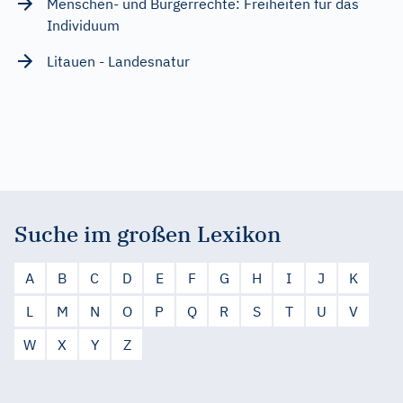
Menschen- und Bürgerrechte: Freiheiten für das
Individuum
Litauen - Landesnatur
Suche im großen Lexikon
A
B
C
D
E
F
G
H
I
J
K
L
M
N
O
P
Q
R
S
T
U
V
W
X
Y
Z