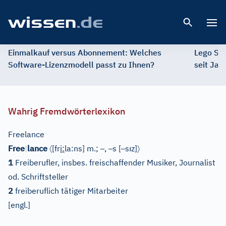
Open 
Einmalkauf versus Abonnement: Welches
Lego St
Software-Lizenzmodell passt zu Ihnen?
seit Jah
Wahrig Fremdwörterlexikon
Freelance
〈
–
–
–
ı
〉
Free
|
lance
[fr
i
:
la:ns]
m.;
,
s
[
s
z]
1
Freiberufler, insbes. freischaffender Musiker, Journalist
od. Schriftsteller
2
freiberuflich tätiger Mitarbeiter
[
engl.
]