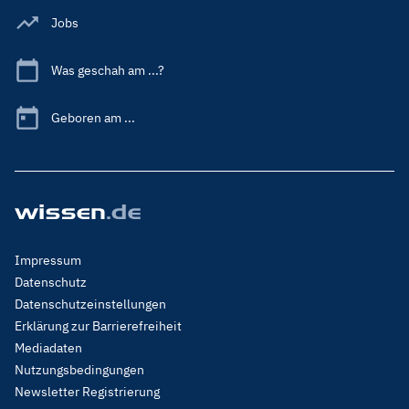
Jobs
Was geschah am ...?
Geboren am ...
Footer
Impressum
Menu
Datenschutz
Legal
Datenschutzeinstellungen
Erklärung zur Barrierefreiheit
Mediadaten
Nutzungsbedingungen
Newsletter Registrierung