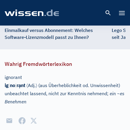
Open 
Einmalkauf versus Abonnement: Welches
Lego St
Software-Lizenzmodell passt zu Ihnen?
seit Jah
Wahrig Fremdwörterlexikon
ignorant
ạ
〈
〉
ig
|
no
|
r
nt
Adj.
(aus Überheblichkeit od. Unwissenheit)
unbeachtet lassend, nicht zur Kenntnis nehmend;
ein ~es
Benehmen