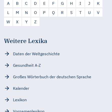
A
B
C
D
E
F
G
H
I
J
K
L
M
N
O
P
Q
R
S
T
U
V
W
X
Y
Z
Weitere Lexika
Daten der Weltgeschichte
Gesundheit A-Z
Großes Wörterbuch der deutschen Sprache
Kalender
Lexikon
Vornamenlexikon