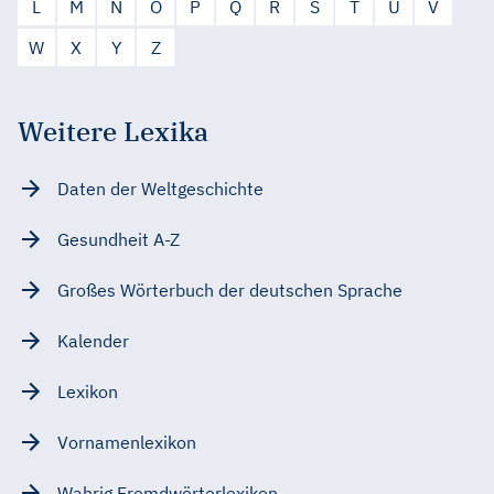
L
M
N
O
P
Q
R
S
T
U
V
W
X
Y
Z
Weitere Lexika
Daten der Weltgeschichte
Gesundheit A-Z
Großes Wörterbuch der deutschen Sprache
Kalender
Lexikon
Vornamenlexikon
Wahrig Fremdwörterlexikon