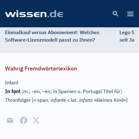
Open 
Einmalkauf versus Abonnement: Welches
Lego St
Software-Lizenzmodell passt zu Ihnen?
seit Jah
Wahrig Fremdwörterlexikon
Infant
ạ
〈
–
–
〉
In
|
f
nt
m.;
en,
en;
in Spanien u. Portugal Titel für
Thronfolger
[
<
span.
infante
<
lat.
infans
»kleines Kind«
]