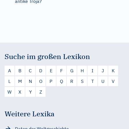
antike Troja?
Suche im großen Lexikon
A
B
C
D
E
F
G
H
I
J
K
L
M
N
O
P
Q
R
S
T
U
V
W
X
Y
Z
Weitere Lexika
Daten der Weltgeschichte