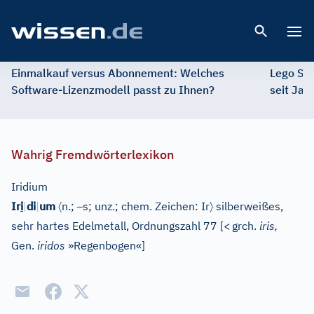
Open 
Einmalkauf versus Abonnement: Welches
Lego St
Software-Lizenzmodell passt zu Ihnen?
seit Jah
Wahrig Fremdwörterlexikon
Iridium
〈
–
〉
Ir
i
|
di
|
um
n.;
s; unz.;
chem.
Zeichen: Ir
silberweißes,
sehr hartes Edelmetall, Ordnungszahl 77
[
<
grch.
iris,
Gen.
iridos
»Regenbogen«
]