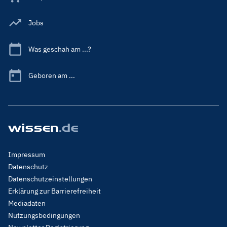
Jobs
Was geschah am ...?
Geboren am ...
Footer
Impressum
Menu
Datenschutz
Legal
Datenschutzeinstellungen
Erklärung zur Barrierefreiheit
Mediadaten
Nutzungsbedingungen