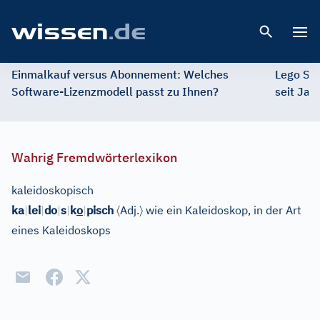
Open 
Einmalkauf versus Abonnement: Welches
Lego St
Software-Lizenzmodell passt zu Ihnen?
seit Jah
Wahrig Fremdwörterlexikon
kaleidoskopisch
〈
〉
ka
|
lei
|
do
|
s
|
k
o
|
pisch
Adj.
wie ein Kaleidoskop, in der Art
eines Kaleidoskops