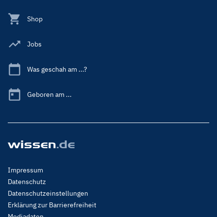
Shop
Jobs
Was geschah am ...?
Geboren am ...
Footer
Impressum
Menu
Datenschutz
Legal
Datenschutzeinstellungen
Erklärung zur Barrierefreiheit
Mediadaten