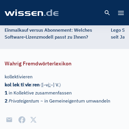
Open 
Einmalkauf versus Abonnement: Welches
Lego St
Software-Lizenzmodell passt zu Ihnen?
seit Jah
Wahrig Fremdwörterlexikon
kollektivieren
〈
–
–
〉
kol
|
lek
|
ti
|
vie
|
ren
[
v
i
:
]
V.
1
in Kollektive zusammenfassen
2
Privateigentum ~
in Gemeineigentum umwandeln