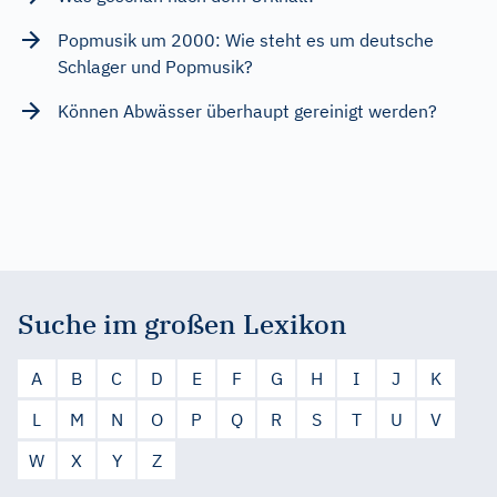
Popmusik um 2000: Wie steht es um deutsche
Schlager und Popmusik?
Können Abwässer überhaupt gereinigt werden?
Suche im großen Lexikon
A
B
C
D
E
F
G
H
I
J
K
L
M
N
O
P
Q
R
S
T
U
V
W
X
Y
Z