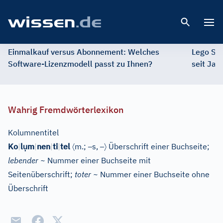
Open 
Einmalkauf versus Abonnement: Welches
Lego St
Software-Lizenzmodell passt zu Ihnen?
seit Jah
Wahrig Fremdwörterlexikon
Kolumnentitel
ụ
〈
–
–
〉
Ko
|
l
m
|
nen
|
ti
|
tel
m.;
s,
Überschrift einer Buchseite;
lebender ~
Nummer einer Buchseite mit
Seitenüberschrift
;
toter ~
Nummer einer Buchseite ohne
Überschrift