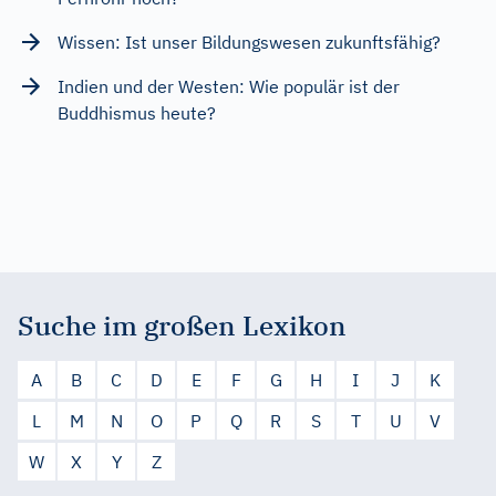
Wissen: Ist unser Bildungswesen zukunftsfähig?
Indien und der Westen: Wie populär ist der
Buddhismus heute?
Suche im großen Lexikon
A
B
C
D
E
F
G
H
I
J
K
L
M
N
O
P
Q
R
S
T
U
V
W
X
Y
Z