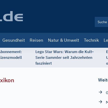
Gesundheit
Reisen
Natur & Umwelt
Technik
Le
 Abonnement:
Lego Star Wars: Warum die Kult-
E
Lizenzmodell
Serie Sammler seit Jahrzehnten
U
fasziniert
o
xikon
Weit
G