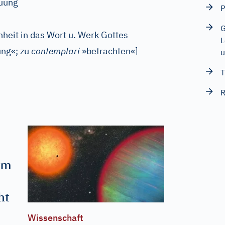
auung
P
G
eit in das Wort u. Werk Gottes
L
ng«; zu
contemplari
»betrachten«
]
u
T
R
um
ht
Wissenschaft