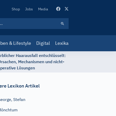
Secondary
Shop
Jobs
Media
Navigation
ben & Lifestyle
Digital
Lexika
rblicher Haarausfall entschlüsselt:
rsachen, Mechanismen und nicht-
perative Lösungen
ere Lexikon Artikel
eorge, Stefan
Mönchtum