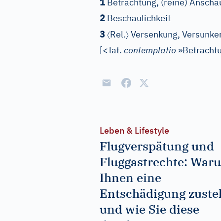
1
Betrachtung, (reine) Ansch
2
Beschaulichkeit
〈
〉
3
Rel.
Versenkung, Versunkenh
[
<
lat.
contemplatio
»Betrachtu
Leben & Lifestyle
Flugverspätung und
Fluggastrechte: War
Ihnen eine
Entschädigung zuste
und wie Sie diese