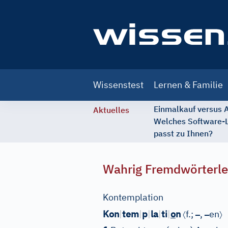
Main
Wissenstest
Lernen & Familie
navigation
Einmalkauf versus
Aktuelles
Welches Software-
passt zu Ihnen?
Wahrig Fremdwörterle
Kontemplation
〈
–
–
〉
Kon
|
tem
|
p
|
la
|
ti
|
o
n
f.;
,
en