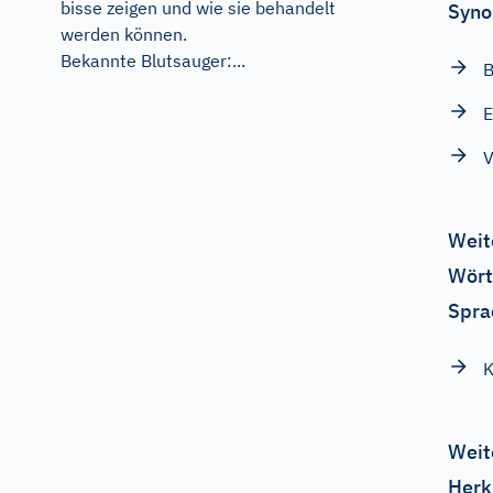
bisse zeigen und wie sie behandelt
Syno
werden können.
Bekannte Blutsauger:...
B
E
V
Weit
Wört
Spra
K
Weit
Herk