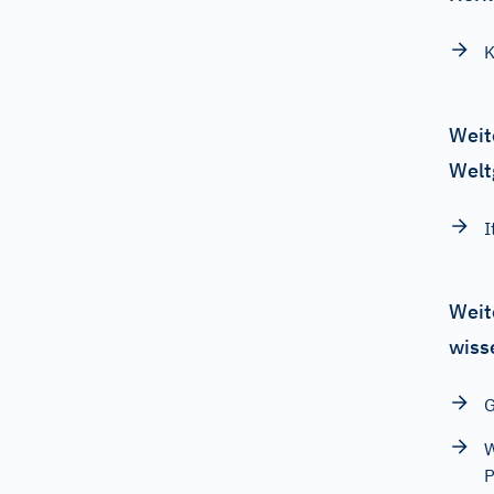
K
Weit
Welt
I
Weit
wiss
G
W
P