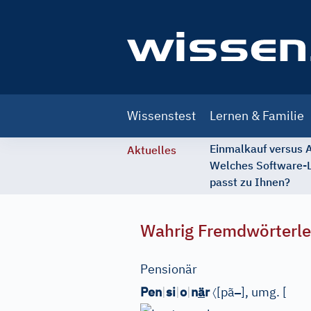
Main
Wissenstest
Lernen & Familie
navigation
Einmalkauf versus
Aktuelles
Welches Software-
passt zu Ihnen?
Wahrig Fremdwörterle
Pensionär
〈
–
Pen
|
si
|
o
|
n
ä
r
[
pã
]
, umg.
[