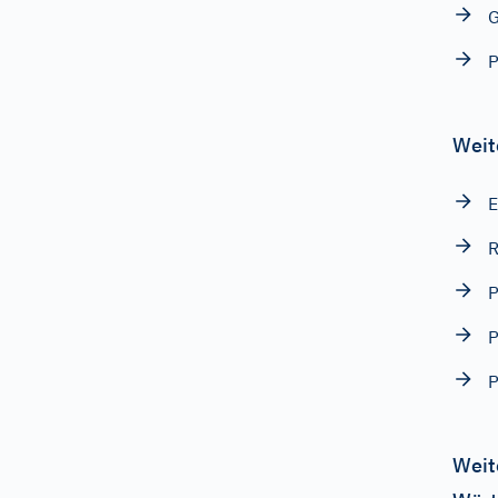
G
P
Weit
E
R
P
P
P
Weit