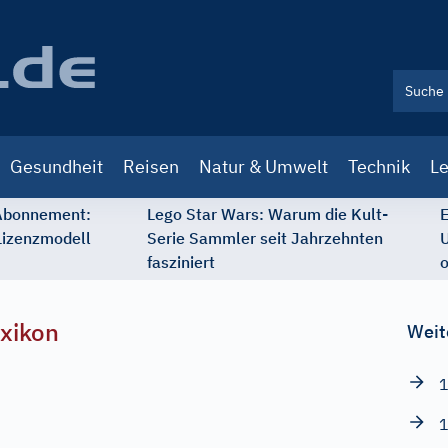
Gesundheit
Reisen
Natur & Umwelt
Technik
Le
 Abonnement:
Lego Star Wars: Warum die Kult-
E
Lizenzmodell
Serie Sammler seit Jahrzehnten
U
fasziniert
o
xikon
Weit
1
1