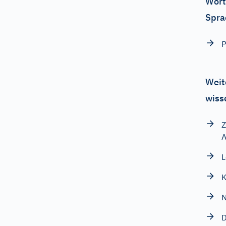
Wört
Spra
P
Weit
wiss
Z
A
L
K
N
D