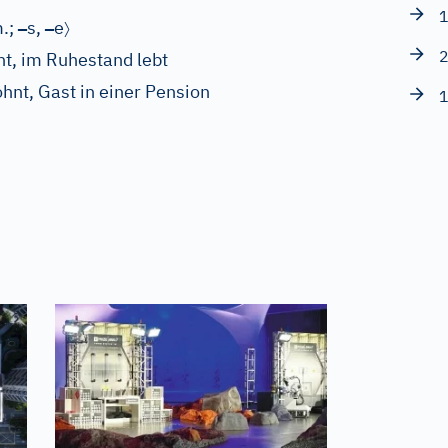
1
–
–
〉
.;
s,
e
2
ht, im Ruhestand lebt
ohnt, Gast in einer Pension
1