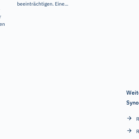
beeinträchtigen. Eine...
-
r
ten
Weit
Syno
R
R