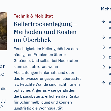
Mehr
Technik & Mobilität
A
Kellertrockenlegung –
A
Methoden und Kosten
A
im Überblick
A
Feuchtigkeit im Keller gehört zu den
häufigsten Problemen älterer
D
Gebäude. Und selbst bei Neubauten
er
kann sie auftreten, wenn
F
te
Abdichtungen fehlerhaft sind oder
ü
das Entwässerungssystem überlastet
K
ist. Feuchte Wände sind nicht nur ein
 die
optisches Ärgernis – sie gefährden
die Bausubstanz, erhöhen das Risiko
gig
für Schimmelbildung und können
17
langfristig die Wohnqualität