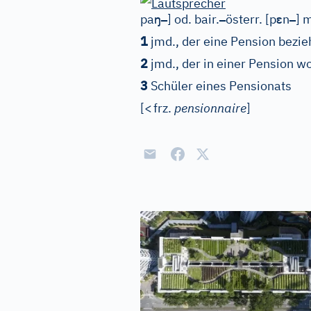
ŋ
–
–
ɛ
–
pa
]
od. bair.
österr.
[p
n
]
m
1
jmd., der eine Pension bezie
2
jmd., der in einer Pension w
3
Schüler eines Pensionats
[
<
frz.
pensionnaire
]