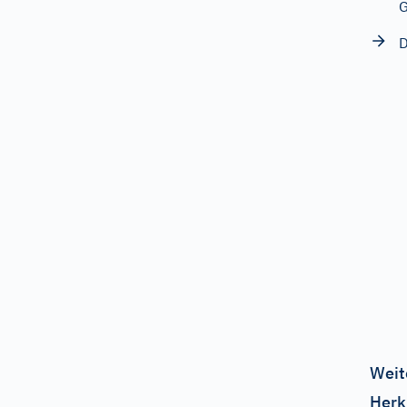
G
D
Weit
Herk