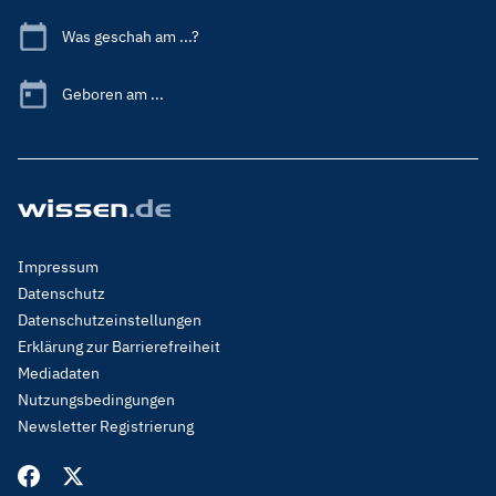
Was geschah am ...?
Geboren am ...
Footer
Impressum
Menu
Datenschutz
Legal
Datenschutzeinstellungen
Erklärung zur Barrierefreiheit
Mediadaten
Nutzungsbedingungen
Newsletter Registrierung