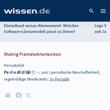
Open 
Einmalkauf versus Abonnement: Welches
Lego St
Software-Lizenzmodell passt zu Ihnen?
seit Jah
Wahrig Fremdwörterlexikon
Periodizität
〈
–
〉
Pe
|
ri
|
o
|
di
|
zi
|
t
ä
t
f.;
; unz.
periodische Beschaffenheit,
regelmäßige Wiederkehr;
Sy
Periodik