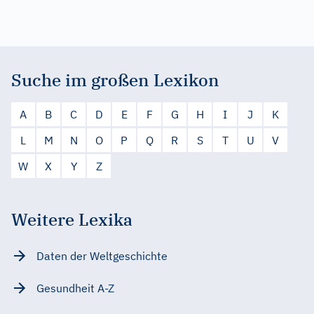
Suche im großen Lexikon
A
B
C
D
E
F
G
H
I
J
K
L
M
N
O
P
Q
R
S
T
U
V
W
X
Y
Z
Weitere Lexika
Daten der Weltgeschichte
Gesundheit A-Z