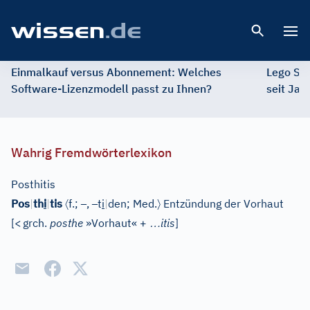
Open 
Einmalkauf versus Abonnement: Welches
Lego St
Software-Lizenzmodell passt zu Ihnen?
seit Jah
Wahrig Fremdwörterlexikon
Posthitis
〈
–
–
〉
Pos
|
th
i
|
tis
f.;
,
t
i
|
den;
Med.
Entzündung der Vorhaut
…
[
<
grch.
posthe
»Vorhaut« +
itis
]