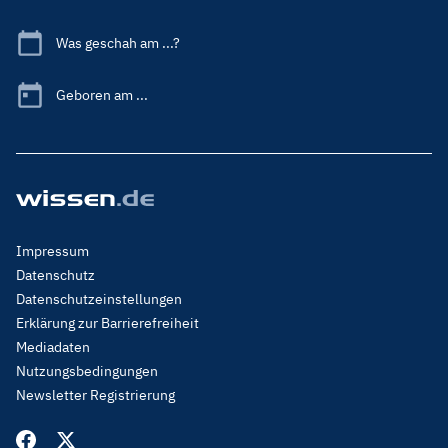
Was geschah am ...?
Geboren am ...
Footer
Impressum
Menu
Datenschutz
Legal
Datenschutzeinstellungen
Erklärung zur Barrierefreiheit
Mediadaten
Nutzungsbedingungen
Newsletter Registrierung