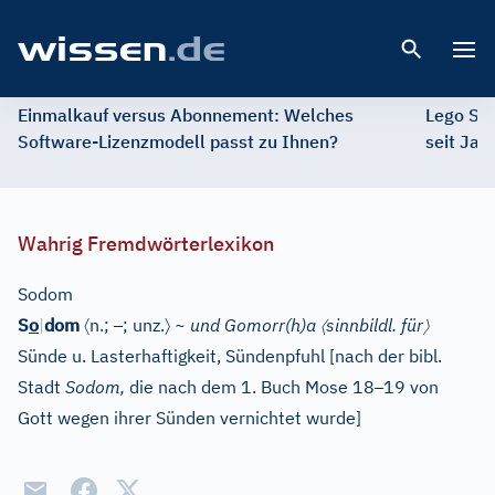
Open 
Einmalkauf versus Abonnement: Welches
Lego St
Software-Lizenzmodell passt zu Ihnen?
seit Jah
Wahrig Fremdwörterlexikon
Sodom
〈
–
〉
〈
〉
S
o
|
dom
n.;
; unz.
~ und Gomorr(h)a
sinnbildl. für
Sünde u. Lasterhaftigkeit, Sündenpfuhl
[
nach der bibl.
–
Stadt
Sodom,
die nach dem 1. Buch Mose 18
19 von
Gott wegen ihrer Sünden vernichtet wurde
]